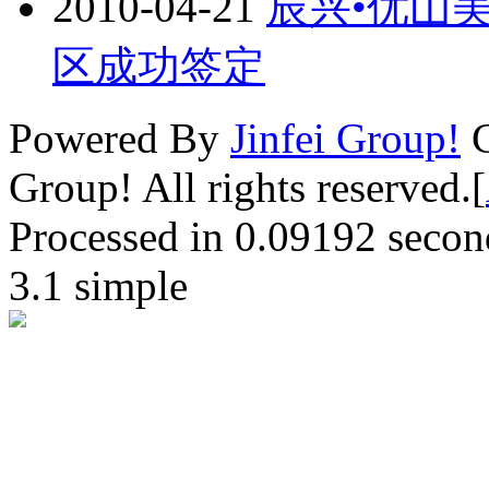
2010-04-21
辰兴•优山
区成功签定
Powered By
Jinfei Group!
C
Group! All rights reserved.[
Processed in 0.09192 second(
3.1 simple